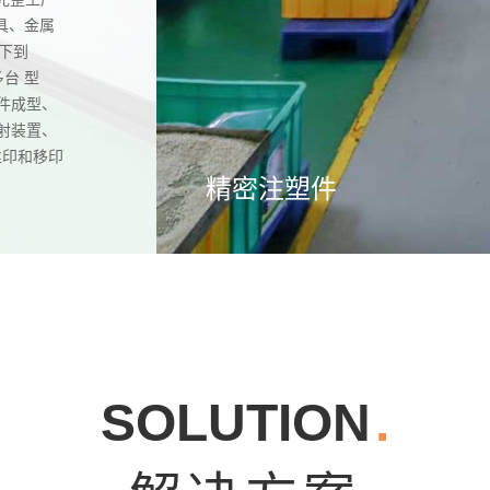
具、金属
以下到
多台 型
件成型、
射装置、
丝印和移印
精密注塑件
SOLUTION
.